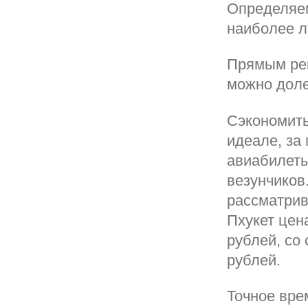
Определяем
наиболее л
Прямым рей
можно долет
Сэкономить
идеале, за
авиабилеты
везунчиков
рассматрив
Пхукет цен
рублей, со
рублей.
Точное вре