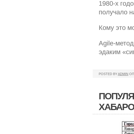
1980-х год
получало н
Кому это м
Agile-мето
эдаким «с
POSTED BY
ADMIN
ОП
ПОПУЛЯ
ХАБАРО