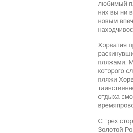
любимый пл
них вы ни 
новым впеч
находчивос
Хорватия п
раскинувши
пляжами. М
которого с
пляжи Хорв
таинственн
отдыха смо
времяпров
С трех сто
Золотой Рог