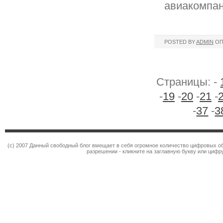
авиакомпан
POSTED BY
ADMIN
ОП
Страницы: -
-
19
-
20
-
21
-
-
37
-
3
(c) 2007 Данный свободный блог вмещает в себя огромное количество цифровых об
разрешении - кликните на заглавную букву или цифру