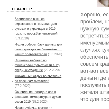
НЕДАВНЕЕ:
Хорошо, ес
Бесплатное высшее
проблем, н
образование в германии для
нужную сум
русских и украинцев в 2019
году, по просьбам читателей
встретитьс
(3.3.2020)
именуемым 
Индия соберет базу данных днк
случаях ку
своих граждан на блокчейне, от
наших пользователей
(1.3.2020)
обеспечить
Открытый вебинар по
совсем кра
финансовой грамотности в эту
вот-вот все
среду, обсуждение
(29.2.2020)
Уникальный отдых во вьетнаме,
деньги где
по просьбам читателей
послужить 
(27.2.2020)
жителя шта
Обновление: погода в оаэ в
феврале, температура в дубае
что для по
сезон 2019
(25.2.2020)
Новая рубрика: можно ли