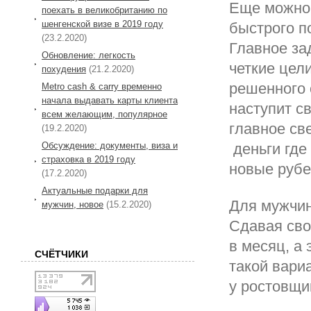
Еще можно 
поехать в великобританию по
шенгенской визе в 2019 году
быстрого п
(23.2.2020)
Главное за
Обновление: легкость
четкие цел
похудения
(21.2.2020)
решенного 
Metro cash & carry временно
начала выдавать карты клиента
наступит с
всем желающим, популярное
главное св
(19.2.2020)
Обсуждение: документы, виза и
деньги где
страховка в 2019 году
новые рубе
(17.2.2020)
Актуальные подарки для
Для мужчин
мужчин, новое
(15.2.2020)
Сдавая сво
в месяц, а
СЧЁТЧИКИ
такой вари
у ростовщи