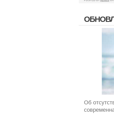
POSTED BY
ADMIN
ОП
ОБНОВЛ
Об отсутст
современна