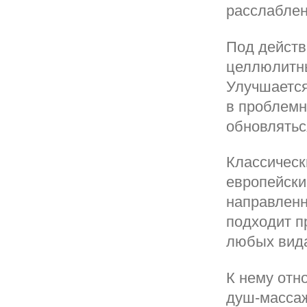
расслаблен
Под действ
целлюлитны
Улучшается
в проблемн
обновлятьс
Классическ
европейски
направленн
подходит п
любых вида
К нему отн
душ-массаж