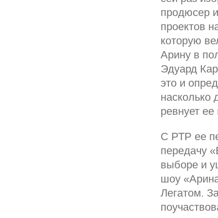
продюсер и
проектов н
которую ве
Арину в по
Эдуард Кар
это и опре
насколько 
ревнует ее
С РТР ее п
передачу «
выборе и у
шоу «Арина
Легатом. З
поучаствов