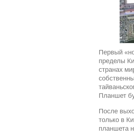
Первый «но
пределы Ки
странах ми
собственны
тайваньско
Планшет бу
После выхо
только в К
планшета н