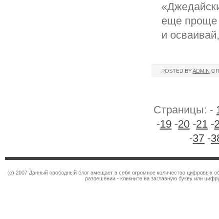
«Джедайски
еще проще 
и осваивай
POSTED BY
ADMIN
ОП
Страницы: -
-
19
-
20
-
21
-
-
37
-
3
(c) 2007 Данный свободный блог вмещает в себя огромное количество цифровых об
разрешении - кликните на заглавную букву или цифру