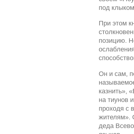
под клыком
При этом к
столкновен
позицию. Н
ослабления
способство
Он и сам, 
называемое
казнить», «
на тиунов 
проходя с 
жителям». 
деда Всево