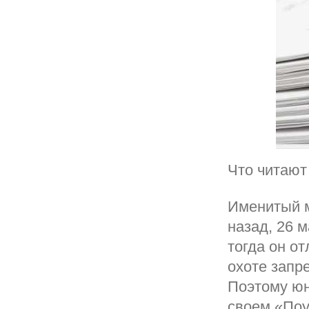
Что читают
Именитый м
назад, 26 м
тогда он о
охоте запр
Поэтому юн
своем «Поуч