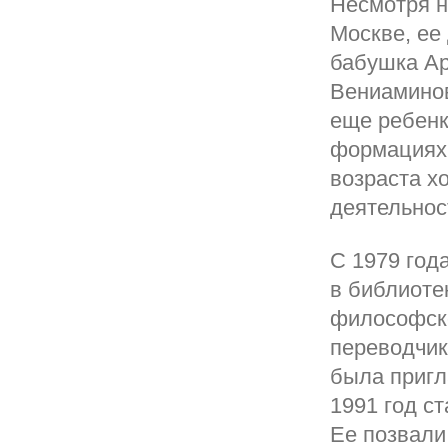
Несмотря н
Москве, ее
бабушка Ар
Вениаминов
еще ребен
формациях 
возраста х
деятельнос
С 1979 год
в библиоте
философско
переводчик
была пригл
1991 год с
Ее позвали