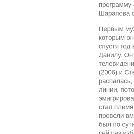
программу 
Шарапова с
Первым муж
которым он
спустя год
Данилу. Он
телевидени
(2006) и Ст
распалась,
линии, пот
эмигрирова
стал племя
провели вм
был по сут
сей раз из