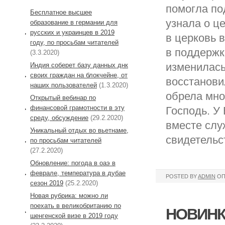
помогла под
Бесплатное высшее
узнала о ц
образование в германии для
русских и украинцев в 2019
в церковь 
году, по просьбам читателей
в поддержк
(3.3.2020)
изменилась
Индия соберет базу данных днк
своих граждан на блокчейне, от
восстанови
наших пользователей
(1.3.2020)
обрела мно
Открытый вебинар по
финансовой грамотности в эту
Господь. У
среду, обсуждение
(29.2.2020)
вместе слу
Уникальный отдых во вьетнаме,
свидетельс
по просьбам читателей
(27.2.2020)
Обновление: погода в оаэ в
феврале, температура в дубае
POSTED BY
ADMIN
ОП
сезон 2019
(25.2.2020)
Новая рубрика: можно ли
поехать в великобританию по
НОВИНК
шенгенской визе в 2019 году