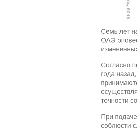
Семь лет н
ОАЭ оповес
изменённых
Согласно п
года назад
принимаютс
осуществля
точности с
При подаче
соблюсти с