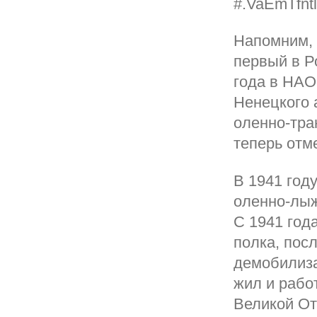
#.VaEmTfnt
Напомним, 
первый в Р
года в НАО
Ненецкого 
оленно-тра
теперь отм
В 1941 год
оленно-лыж
С 1941 год
полка, пос
демобилиза
жил и рабо
Великой От