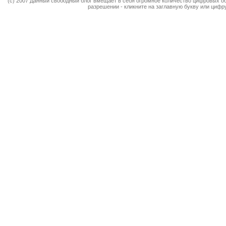
(c) 2007 Данный свободный блог вмещает в себя огромное количество цифровых об
разрешении - кликните на заглавную букву или цифру