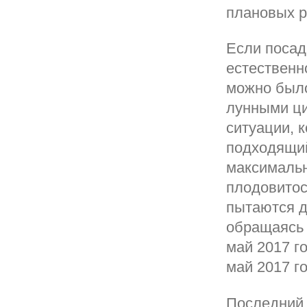
плановых р
Если посади
естественн
можно было
лунными ци
ситуации, 
подходящий
максимальн
плодовитост
пытаются д
обращаясь 
май 2017 г
май 2017 г
Последний 