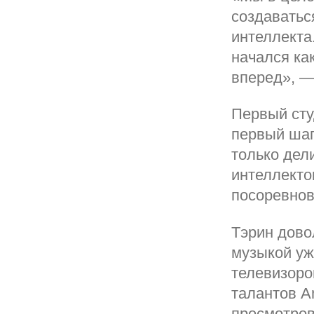
создаватьс
интеллекта
начался ка
вперед», —
Первый сту
первый шаг
только дел
интеллектом
посоревнов
Тэрин дово
музыкой уж
телевизоро
талантов A
просмотров