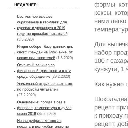
формы, кот
НЕДАВНЕЕ:
кексы, кот
Бесплатное высшее
ними легко
образование в германии для
русских и украинцев в 2019
температур
году, по просьбам читателей
(3.3.2020)
Для выпечк
Индия соберет базу данных днк
набор проду
своих граждан на блокчейне, от
наших пользователей
(1.3.2020)
100 г сахар
Открытый вебинар по
кунжута, 1 
финансовой грамотности в эту
среду, обсуждение
(29.2.2020)
Как нужно г
Уникальный отдых во вьетнаме,
по просьбам читателей
(27.2.2020)
Шоколадная
Обновление: погода в оаэ в
рецепт при
феврале, температура в дубае
сезон 2019
(25.2.2020)
к приходу 
Новая рубрика: можно ли
рецепт, доб
поехать в великобританию по