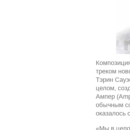
Композиция
треком нов
Тэрин Саузе
целом, соз
Ампер (Ampe
обычным со
оказалось 
«Мы в цело