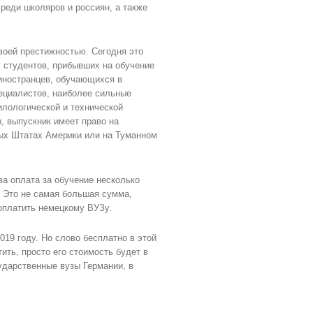
среди школяров и россиян, а также
воей престижностью. Сегодня это
у студентов, прибывших на обучение
иностранцев, обучающихся в
пециалистов, наиболее сильные
илологической и технической
, выпускник имеет право на
ных Штатах Америки или на Туманном
ва оплата за обучение несколько
. Это не самая большая сумма,
оплатить немецкому ВУЗу.
19 году. Но слово бесплатно в этой
тить, просто его стоимость будет в
сударственные вузы Германии, в