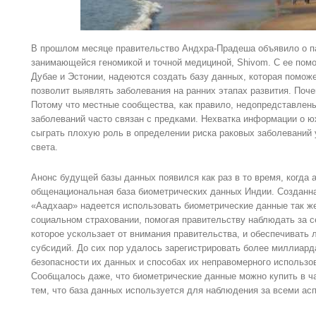
В прошлом месяце правительство Андхра-Прадеша объявило о па
занимающейся геномикой и точной медициной, Shivom. С ее помо
Дубае и Эстонии, надеются создать базу данных, которая помож
позволит выявлять заболевания на ранних этапах развития. Поч
Потому что местные сообщества, как правило, недопредставлены
заболеваний часто связан с предками. Нехватка информации о 
сыграть плохую роль в определении риска раковых заболеваний 
света.
Анонс будущей базы данных появился как раз в то время, когда 
общенациональная база биометрических данных Индии. Созданна
«Аадхаар» надеется использовать биометрические данные так же
социальном страховании, помогая правительству наблюдать за 
которое ускользает от внимания правительства, и обеспечивать 
субсидий. До сих пор удалось зарегистрировать более миллиард
безопасности их данных и способах их неправомерного использо
Сообщалось даже, что биометрические данные можно купить в ч
тем, что база данных используется для наблюдения за всеми ас