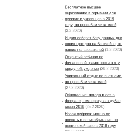
Бесплатное высшее
образование в германии для
русских и украинцев в 2019
году, по просьбам читателей
(3.3.2020)
Индия соберет базу данных днк
своих граждан на блокчейне, от
наших пользователей
(1.3.2020)
Открытый вебинар по
финансовой грамотности в эту
среду, обсуждение
(29.2.2020)
Уникальный отдых во вьетнаме,
по просьбам читателей
(27.2.2020)
Обновление: погода в оаэ в
феврале, температура в дубае
сезон 2019
(25.2.2020)
Новая рубрика: можно ли
поехать в великобританию по
шенгенской визе в 2019 году