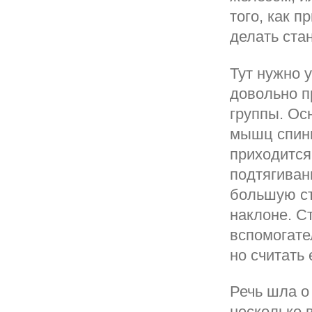
того, как п
делать ста
Тут нужно у
довольно 
группы. Ос
мышц спины
приходится
подтягиван
большую ст
наклоне. С
вспомогате
но считать
Речь шла о
несколько 