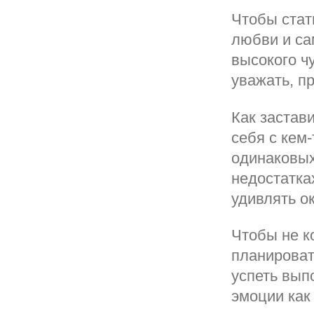
Чтобы стат
любви и са
высокого ч
уважать, п
Как застав
себя с кем
одинаковых
недостатка
удивлять о
Чтобы не к
планироват
успеть вып
эмоции как