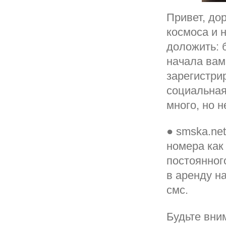
Привет, дор
космоса и н
доложить: 
начала вам
зарегистри
социальная
много, но н
● smska.ne
номера как
постоянног
в аренду н
смс.
Будьте вним