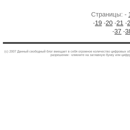
Страницы: -
-
19
-
20
-
21
-
-
37
-
3
(c) 2007 Данный свободный блог вмещает в себя огромное количество цифровых об
разрешении - кликните на заглавную букву или цифру