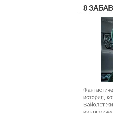
8 ЗАБА
Фантастиче
история, к
Вайолет жи
из космиче