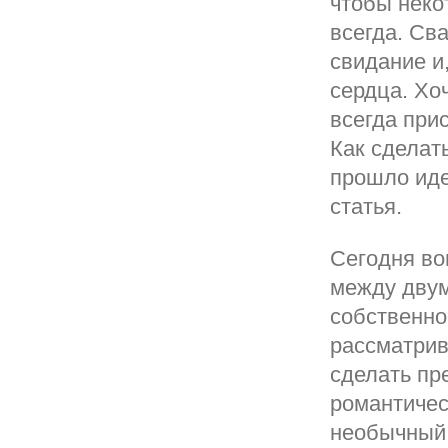
чтобы неко
всегда. Св
свидание и,
сердца. Хо
всегда при
Как сделат
прошло иде
статья.
Сегодня во
между дву
собственно
рассматрив
сделать пр
романтичес
необычный 