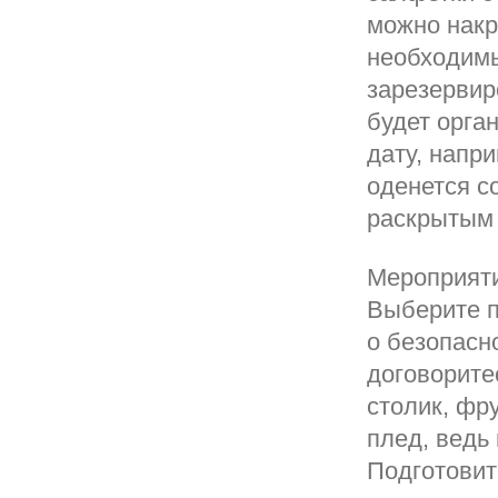
можно накр
необходимы
зарезервир
будет орга
дату, напр
оденется с
раскрытым 
Мероприятие
Выберите п
о безопасно
договорите
столик, фру
плед, ведь
Подготовит