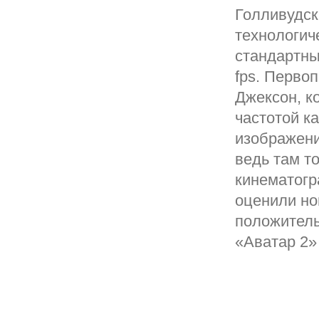
Голливудск
технологич
стандартных
fps. Перво
Джексон, к
частотой ка
изображени
ведь там т
кинематогр
оценили но
положитель
«Аватар 2»