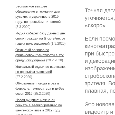
Бесплатное высшее
Точная дат
образование в германии для
русских и украинцев в 2019
уточняется
году, по просьбам читателей
«скоро».
(3.3.2020)
Индия соберет базу данных днк
Если посмо
своих граждан на блокчейне, от
наших пользователей
(1.3.2020)
кинотеатра
Открытый вебинар по
при быстро
финансовой грамотности в эту
и декораци
среду, обсуждение
(29.2.2020)
Уникальный отдых во вьетнаме,
изображени
по просьбам читателей
стробоскоп
(27.2.2020)
зрителя. В
Обновление: погода в оаэ в
феврале, температура в дубае
плавная, п
сезон 2019
(25.2.2020)
Новая рубрика: можно ли
Это нововв
поехать в великобританию по
шенгенской визе в 2019 году
видеоигр и