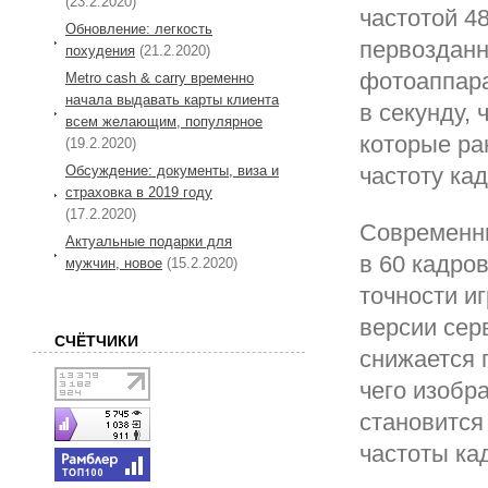
(23.2.2020)
частотой 48
Обновление: легкость
первозданн
похудения
(21.2.2020)
фотоаппара
Metro cash & carry временно
начала выдавать карты клиента
в секунду,
всем желающим, популярное
которые ра
(19.2.2020)
частоту ка
Обсуждение: документы, виза и
страховка в 2019 году
(17.2.2020)
Современн
Актуальные подарки для
в 60 кадров
мужчин, новое
(15.2.2020)
точности и
версии сер
СЧЁТЧИКИ
снижается 
чего изобр
становится
частоты ка