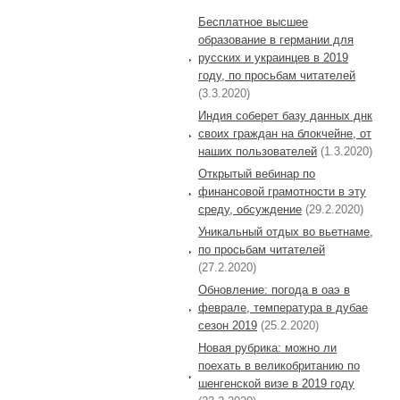
Бесплатное высшее
образование в германии для
русских и украинцев в 2019
году, по просьбам читателей
(3.3.2020)
Индия соберет базу данных днк
своих граждан на блокчейне, от
наших пользователей
(1.3.2020)
Открытый вебинар по
финансовой грамотности в эту
среду, обсуждение
(29.2.2020)
Уникальный отдых во вьетнаме,
по просьбам читателей
(27.2.2020)
Обновление: погода в оаэ в
феврале, температура в дубае
сезон 2019
(25.2.2020)
Новая рубрика: можно ли
поехать в великобританию по
шенгенской визе в 2019 году