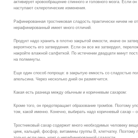
активирует кровообращение спинного и головного мозга. Если он 
наступают склеротические изменения.
Рафинированная тростниковая сладость практически ничем не от
нерафинированный имеет много отличий.
Продукт надо хранить в плотно закрытой емкости, иначе он затв
вероятность его затвердения. Если он все же затвердел, перело
накройте влажной салфеткой. По истечении двадцати минут пост
на полминуты.
Еще один способ попроще: в закрытую емкость со сладостью по
апельсина. Через несколько дней он размягчится.
Какая есть разница между обычным и коричневым сахаром:
Кроме того, он предотвращает образование тромбов. Поэтому упо
том, какой именно. Конечно, выбирать надо коричневый сахар – о
Тростниковый сахар содержит много необходимых человеку вещес
цинк, кальций, фосфор, витамины группы В, клетчатку. Поэтому 
только если речь идет о нерафинированной сладости.