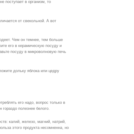
не поступает в организм, то
личается от свекольной. А вот
ердеет. Чем он темнее, тем больше
жите его в керамическую посуду и
авьте посуду в микроволновую печь
ложите дольку яблока или цедру
треблять его надо, вопрос только в
н гораздо полезнее белого.
тв: калий, железо, магний, натрий,
польза этого продукта несомненна, но