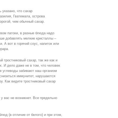
 указано, что сахар
азилия, Гватемала, острова
орогой, чем обычный сахар.
вом патоки, в разные блюда надо
чше добавлять мелкие кристаллы –
. А вот в горячий соус, напиток или
рара.
й тростниковый сахар, так же как и
. И дело даже не в том, что человек
е углеводы забивают наш организм
 снизиться иммунитет, нарушаются
у. Как видите тростниковый сахар
 у вас не возникнет. Все предельно
люд (в отличие от белого) и при этом,