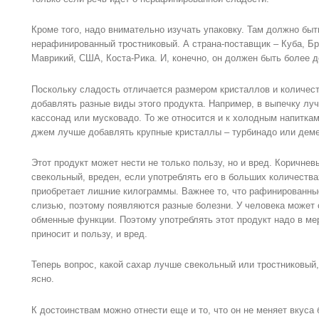
Кроме того, надо внимательно изучать упаковку. Там должно быть
нерафинированный тростниковый. А страна-поставщик – Куба, Бр
Маврикий, США, Коста-Рика. И, конечно, он должен быть более д
Поскольку сладость отличается размером кристаллов и количест
добавлять разные виды этого продукта. Например, в выпечку лу
кассонад или мусковадо. То же относится и к холодным напитками
джем лучше добавлять крупные кристаллы – турбинадо или деме
Этот продукт может нести не только пользу, но и вред. Коричневы
свекольный, вреден, если употреблять его в больших количествах
приобретает лишние килограммы. Важнее то, что рафинированны
слизью, поэтому появляются разные болезни. У человека может
обменные функции. Поэтому употреблять этот продукт надо в мер
приносит и пользу, и вред.
Теперь вопрос, какой сахар лучше свекольный или тростниковый,
ясно.
К достоинствам можно отнести еще и то, что он не меняет вкуса б